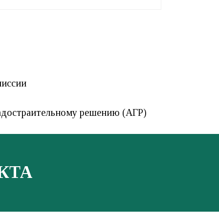
миссии
адостраительному решению (АГР)
КТА