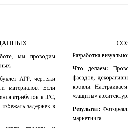
 ДАННЫХ
СО
Разработка визуально
боте, мы проводим
нных.
Что делаем:
Провод
фасадов, декоративн
буклет АГР, чертежи
кровли. Настраивае
и материалов. Если
«защиты» архитектур
ния атрибутов в IFC,
 избежать задержек в
Результат:
Фотореали
маркетинга