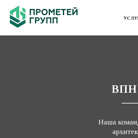
УСЛУ
ВПН
Наша коман
архитек