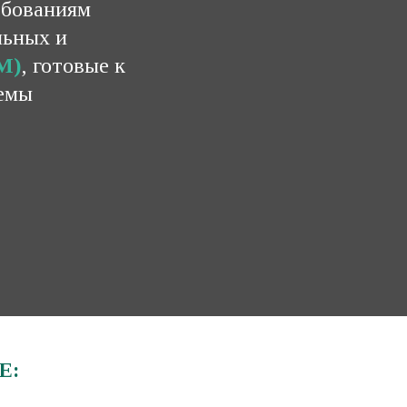
ебованиям
льных и
М
)
, готовые к
темы
Е: